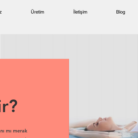
z
Üretim
İletişim
Blog
r?
ını mı merak