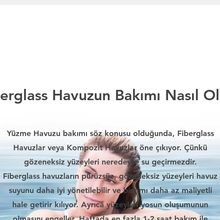
erglass Havuzun Bakımı Nasıl O
Yüzme Havuzu bakımı söz konusu olduğunda, Fiberglass
Havuzlar veya Kompozit Havuzlar öne çıkıyor. Çünkü
gözeneksiz yüzeyleri neredeyse su geçirmezdir.
Fiberglass havuzların pürüzsüz, gözeneksiz yüzeyleri havuz
suyunu daha iyi yönetilebilir ve bakımı daha az maliyetli
hale getirir kılıyor. Ayrıca yüzeyleri yosun oluşumunun
olmasını engeller. Haftada en fazla 1-2 saat bakım ile