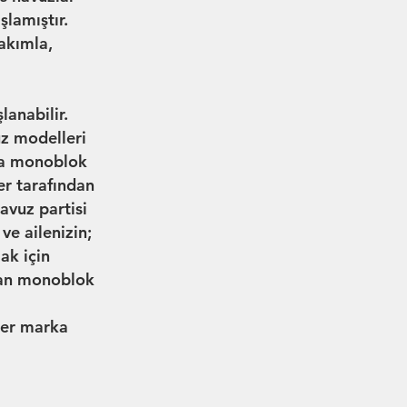
lamıştır.
akımla,
anabilir.
uz modelleri
rça monoblok
er tarafından
avuz partisi
ve ailenizin;
ak için
uşan monoblok
ider marka