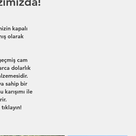
zımızda!
nizin kapalı
mış olarak
e geçmiş cam
arca dolarlık
alzemesidir.
a sahip bir
 karışımı ile
ir.
a
tıklayın!