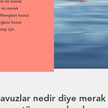
ini mi merak
nı mı merak
 fiberglass havuz
rglass havuz
ajı için
havuzlar nedir diye merak 