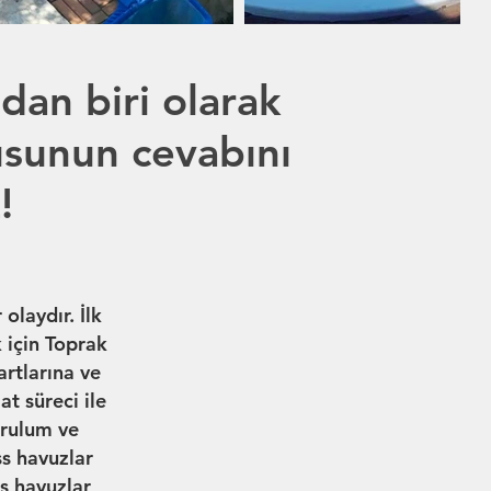
dan biri olarak
usunun cevabını
!
olaydır. İlk
 için Toprak
artlarına ve
at süreci ile
urulum ve
s havuzlar
s havuzlar