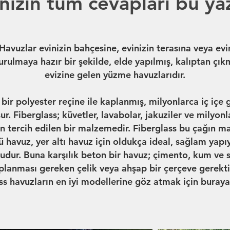
ınızın tüm cevapları bu ya
Havuzlar evinizin bahçesine, evinizin terasına veya evi
urulmaya hazır bir şekilde, elde yapılmış, kalıptan çık
evizine gelen yüzme havuzlarıdır.
 bir polyester reçine ile kaplanmış, milyonlarca iç iç
şur. Fiberglass; küvetler, lavabolar, jakuziler ve milyonl
in tercih edilen bir malzemedir. Fiberglass bu çağın m
 havuz, yer altı havuz için oldukça ideal, sağlam yapıy
dur. Buna karşılık beton bir havuz; çimento, kum ve su
planması gereken çelik veya ahşap bir çerçeve gerektir
ss havuzların
en iyi modellerine
göz atmak için buray