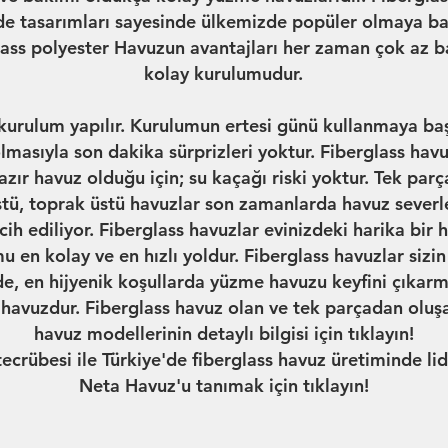
ade tasarımları sayesinde ülkemizde popüler olmaya baş
lass polyester Havuzun avantajları her zaman çok az b
kolay kurulumudur.
urulum yapılır. Kurulumun ertesi günü kullanmaya başl
lmasıyla son dakika sürprizleri yoktur. Fiberglass hav
azır havuz olduğu için; su kaçağı riski yoktur. Tek pa
stü, toprak üstü havuzlar son zamanlarda havuz severl
ih ediliyor. Fiberglass havuzlar evinizdeki harika bir h
u en kolay ve en hızlı yoldur. Fiberglass havuzlar sizin 
de, en hijyenik koşullarda yüzme havuzu keyfini çıkarm
r havuzdur. Fiberglass havuz olan ve tek parçadan ol
havuz modellerinin detaylı bilgisi için
tıklayın!
 tecrübesi ile Türkiye'de fiberglass havuz üretiminde l
Neta Havuz'u
tanımak için tıklayın!