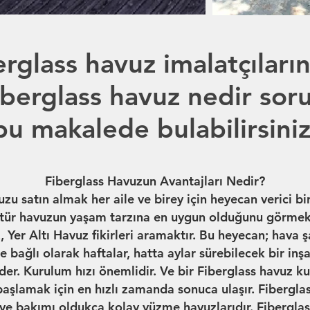
erglass havuz imalatçıların
iberglass havuz nedir sor
bu makalede bulabilirsiniz
Fiberglass Havuzun Avantajları Nedir?
u satın almak her aile ve birey için heyecan verici bir 
tür havuzun yaşam tarzına en uygun olduğunu görmek
 Yer Altı Havuz fikirleri aramaktır. Bu heyecan; hava ş
re bağlı olarak haftalar, hatta aylar sürebilecek bir inşa
er. Kurulum hızı önemlidir. Ve bir Fiberglass havuz k
şlamak için en hızlı zamanda sonuca ulaşır. Fiberglas
ve bakımı oldukça kolay yüzme havuzlarıdır. Fiberglas