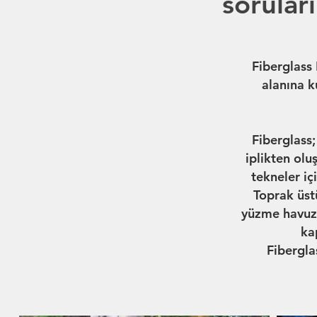
sorular
Fiberglass 
alanına k
Fiberglass;
iplikten olu
tekneler iç
Toprak üstü
yüzme havuzu
ka
Fibergla