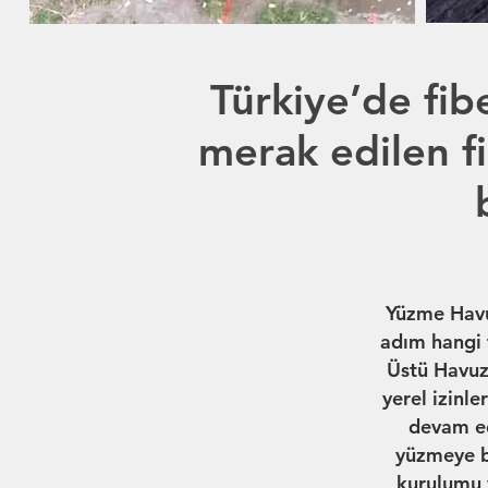
Türkiye’de fib
merak edilen f
Yüzme Havuz
adım hangi 
Üstü Havuz,
yerel izinle
devam ed
yüzmeye ba
kurulumu 