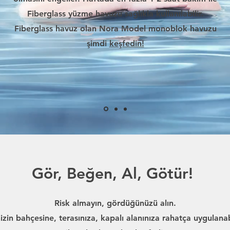
Fiberglass yüzme havuzu sağlıkla kullanılabilir.
Fiberglass havuz olan Nora Model monoblok havuzu
şimdi
keşfedin!
Gör, Beğen, Al, Götür!
Risk almayın, gördüğünüzü alın.
izin bahçesine, terasınıza, kapalı alanınıza rahatça uygulana