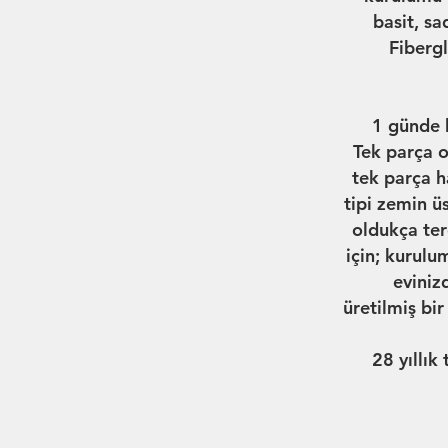
basit, s
Fiberg
1 günde k
Tek parça o
tek parça h
tipi zemin ü
oldukça terc
için; kurulum
eviniz
üretilmiş bi
28 yıllık