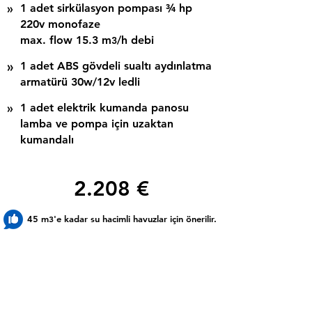
»
1 adet sirkülasyon pompası ¾ hp
220v monofaze
max. flow 15.3 m
/h debi
3
»
1 adet ABS gövdeli sualtı aydınlatma
armatürü 30w/12v ledli
»
1 adet elektrik kumanda panosu
lamba ve pompa için uzaktan
kumandalı
2.208 €
45 m
3
'e kadar su hacimli havuzlar için önerilir.
Filtre ve pompa grubu ayrı ayrı ünitelerdir.
İsterseniz pompa grubunu havuz alanına
yakın, başka bir yere yerleştirebilirsiniz.