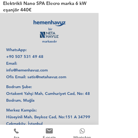
Elektrikli Nano SPA Elecro marka 6 kW
eşanjör 440€
bir
markasıdır
WhatsApp:
+90 507 531 49 48
Email:
info@hemenhavuz.com
Ofis Email:
satis@netahavuz.com
Bodrum Şube:
Ortakent Yahşi Mah, Cumhuriyet Cad, No: 48
Bodrum, Muğla
Merkez Kampüs:
Hüseyinli Mah, Beykoz Cad, No:151 A 34799
Çekmeköy, İstanbul
Ara
E-posta
WhatsApp