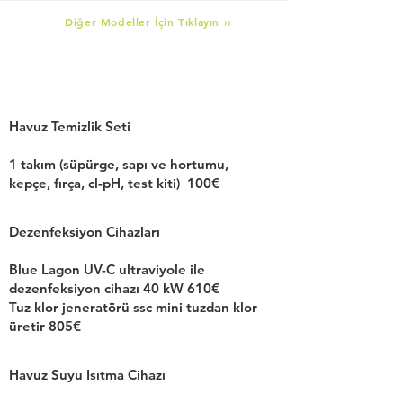
Diğer Modeller İçin Tıklayın ››
Opsiyonel Ürünler
Havuz Temizlik Seti
1 takım (süpürge, sapı ve hortumu,
kepçe, fırça, cl-pH, test kiti) 100€
Dezenfeksiyon Cihazları
Blue Lagon UV-C ultraviyole ile
dezenfeksiyon cihazı 40 kW 610€
Tuz klor jeneratörü ssc mini tuzdan klor
üretir 805€
Havuz Suyu Isıtma Cihazı