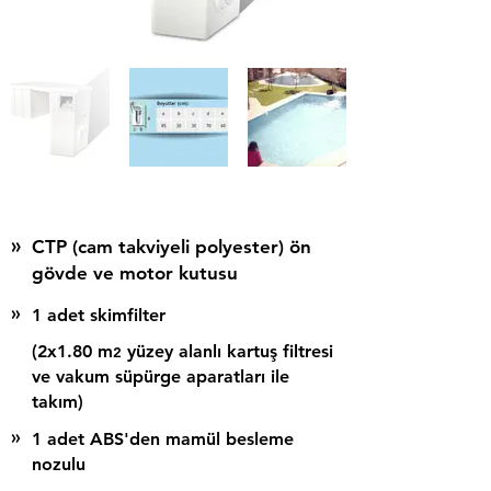
Teknik Özellikler
»
CTP (cam takviyeli polyester) ön
gövde ve motor kutusu
»
1 adet skimfilter
(2x1.80 m
yüzey alanlı kartuş filtresi
2
ve vakum süpürge aparatları ile
takım)
»
1 adet ABS'den mamül besleme
nozulu